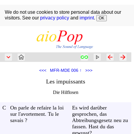
We do not use cookies to store personal data about our
visitors. See our
privacy policy
and
imprint
.
OK
1500 ms
Size
1.0 x
<<<
MFR-MDE 006 ↑
>>>
Les impuissants
Die Hilflosen
C
On parle de refaire la loi
Es wird darüber
sur l'avortement. Tu le
gesprochen, das
savais ?
Abtreibungsgesetz neu zu
fassen. Hast du das
gewusst?