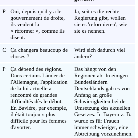
P
Oui, depuis qu'il y a le
Ja, seit es die rechte
gouvernement de droite,
Regierung gibt, wollen
ils veulent la
sie es 'reformieren', wie
« réformer », comme ils
sie es nennen.
disent.
C
Ça changera beaucoup de
Wird sich dadurch viel
choses ?
ändern?
P
Ça dépend des régions.
Das hängt von den
Dans certains Länder de
Regionen ab. In einigen
l'Allemagne, l'application
Bundesländern
de la loi actuelle a
Deutschlands gab es von
rencontré de grandes
Anfang an große
difficultés dès le début.
Schwierigkeiten bei der
En Bavière, par exemple,
Umsetzung des aktuellen
il était toujours plus
Gesetzes. In Bayern z. B.
difficile pour les femmes
wurde es für Frauen
d'avorter.
immer schwieriger, eine
Abtreibung vorzunehmen.