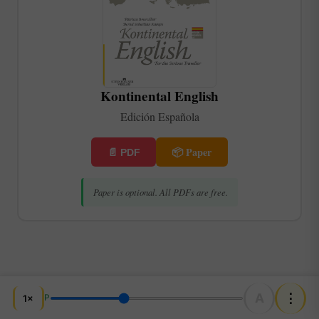
Kontinental English
Edición Española
📦 Paper
📄 PDF
Paper is optional. All PDFs are free.
A
⋮
1×
P