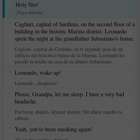
Holy Shit!
1
¡Vaya mierda!
☆
Cagliari, capital of Sardinia, on the second floor of a
1
building in the historic Marina district. Leonardo
spent the night at his grandfather Sebastiano's home.
Cagliari, capital de Cerdeña, en el segundo piso de un
edificio del histórico barrio de la Marina. Leonardo ha
pasado la noche en casa de su abuelo Sebastiano.
☆
Leonardo, wake up!
2
Leonardo, ¡despierta!
☆
Please, Grandpa, let me sleep. I have a very bad
3
headache.
Por favor, abuelo, déjame dormir. Me duele mucho la
cabeza.
☆
Yeah, you've been smoking again!
4
¡Sí, ya has vuelto a fumar!