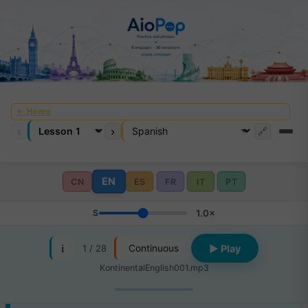
← Home
‹
›
🔗
EN
CN
ES
FR
IT
PT
S
1.0×
i
1 / 28
▶ Play
Continuous
KontinentalEnglish001.mp3