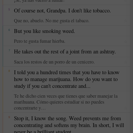
☆
Of course not, Grandpa. I don't like tobacco.
5
Que no, abuelo. No me gusta el tabaco.
☆
But you like smoking weed.
6
Pero te gusta fumar hierba.
☆
He takes out the rest of a joint from an ashtray.
7
Saca los restos de un porro de un cenicero.
☆
I told you a hundred times that you have to know
8
how to manage marijuana. How do you want to
study if you can't concentrate and...
Te he dicho cien veces que tienes que saber manejar la
marihuana. Cómo quieres estudiar si no puedes
concentrarte y…
☆
Stop it, I know the song. Weed prevents me from
9
concentrating and softens my brain. In short, I will
never be a brilliant student.