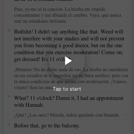
Para, ya me sé la canción. La hierba me impide
concentrarme y me ablanda el cerebro. Vaya, que nunca
seré un estudiante brillante.
☆
Bullshit! I didn't say anything like that. Weed will
10
not interfere with your studies and will not prevent
you from becoming a good doctor, but on the one
condition that you exercise moderation! Come on,
get dressed! It's 11 o'clock.
¡Mentira! No he dicho nada de eso. La hierba no interferirá
en tus estudios ni te impedirá ser un buen médico, pero con
la única condición de que actúes con moderación. ¡Vamos,
vístete! Son las once.
☆
Tap to start
What? 11 o'clock? Damn it, I had an appointment
11
with Hannah.
¿Qué? ¿Las once? Mierda, había quedado con Hannah.
☆
Before that, go to the balcony.
12