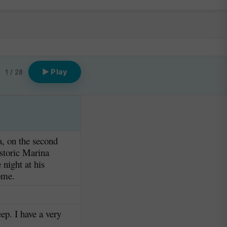
▶ Play
1 / 28
ia, on the second
istoric Marina
 night at his
ome.
ep. I have a very