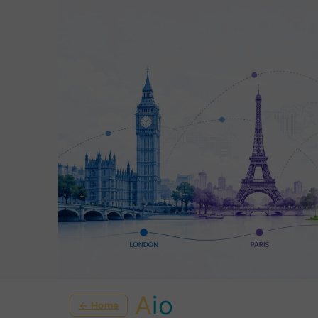
A
io
← Home