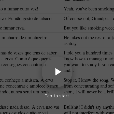
o a fumar outra vez!
Yeah, you've been smoking
avô. Eu não gosto de tabaco.
Of course not, Grandpa. I d
e fumar erva.
But you like smoking wee
 um charro de um cinzeiro.
He takes out the rest of a 
ashtray.
enas de vezes que tens de saber
I told you a hundred times 
 a erva. Como é que queres
know how to manage mari
e consegues concentrar e...
you want to study if you ca
and...
 eu conheço a música. A erva
Stop it, I know the song.
e concentrar e amolece o meu
from concentrating and sof
indo, nunca serei um bom
short, I will never be a bril
Tap to start
disse nada disso. A erva não vai
Bullshit! I didn't say anyth
s teus estudos e não te vai
will not interfere with your