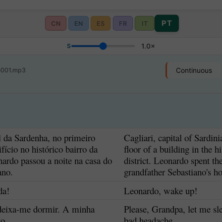
PT
CN
EN
ES
FR
IT
S
1.0×
e001.mp3
Continuous
al da Sardenha, no primeiro
Cagliari, capital of Sardin
fício no histórico bairro da
floor of a building in the h
ardo passou a noite na casa do
district. Leonardo spent the
ano.
grandfather Sebastiano's h
da!
Leonardo, wake up!
 deixa-me dormir. A minha
Please, Grandpa, let me sle
o.
bad headache.