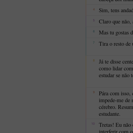
Sim, tens andad
4
Claro que não, 
5
Mas tu gostas d
6
Tira o resto de
7
Já te disse cent
8
como lidar com
estudar se não t
Pára com isso,
9
impede-me de m
cérebro. Resum
estudante.
Tretas! Eu não 
10
interferir com o