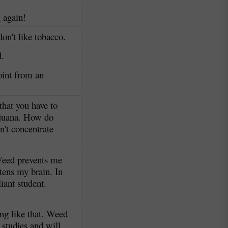
 again!
on't like tobacco.
d.
joint from an
that you have to
juana. How do
n't concentrate
 Weed prevents me
tens my brain. In
liant student.
ing like that. Weed
 studies and will