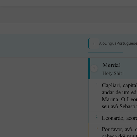
i
AioLinguaPortugues
Merda!
1
Holy Shit!
Cagliari, capit
1
andar de um edi
Marina. O Leon
seu avô Sebasti
Leonardo, acor
2
Por favor, avô,
3
cabeça dói muit