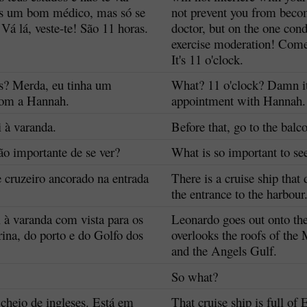
es um bom médico, mas só se
not prevent you from beco
 Vá lá, veste-te! São 11 horas.
doctor, but on the one cond
exercise moderation! Come
It's 11 o'clock.
s? Merda, eu tinha um
What? 11 o'clock? Damn it
om a Hannah.
appointment with Hannah.
i à varanda.
Before that, go to the balc
ão importante de se ver?
What is so important to se
 cruzeiro ancorado na entrada
There is a cruise ship that
the entrance to the harbour
 à varanda com vista para os
Leonardo goes out onto th
ina, do porto e do Golfo dos
overlooks the roofs of the 
and the Angels Gulf.
So what?
 cheio de ingleses. Está em
That cruise ship is full of 