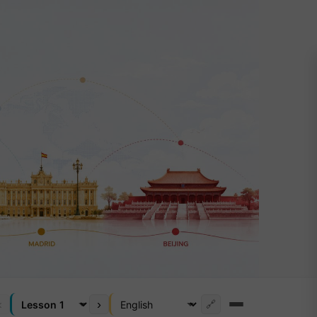
‹
›
🔗