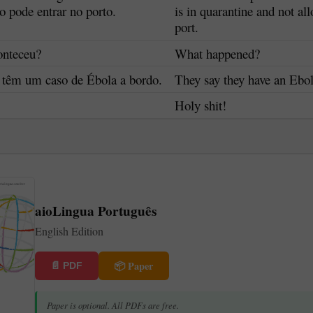
o pode entrar no porto.
is in quarantine and not al
port.
onteceu?
What happened?
 têm um caso de Ébola a bordo.
They say they have an Ebol
Holy shit!
aioLingua Português
English Edition
📦 Paper
📄 PDF
Paper is optional. All PDFs are free.