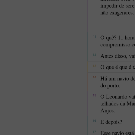
impedir de ser
não exagerares.
O quê? 11 hora
11
compromisso c
Antes disso, va
12
O que é que é t
13
Há um navio de
14
do porto.
O Leonardo vai
15
telhados da Mar
Anjos.
E depois?
16
Esse navio está
17