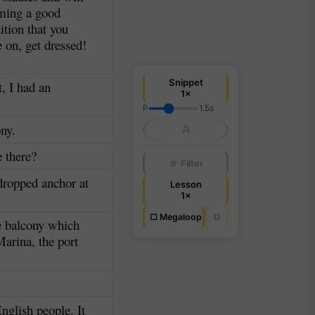
ming a good
ition that you
 on, get dressed!
Snippet
, I had an
1×
P
1.5s
ony.
A
e there?
☆ Filter
 dropped anchor at
Lesson
.
1×
□ Megaloop
D
e balcony which
Marina, the port
English people. It