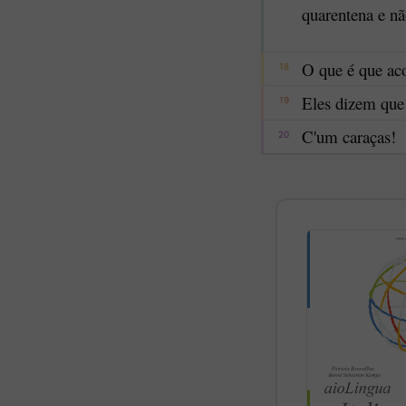
quarentena e nã
O que é que ac
18
Eles dizem que
19
C'um caraças!
20